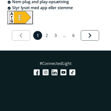
Nem plug and play-opsætning
Styr lyset med app eller stemme
Results page 1 out of 6 loaded
1
2
3
...
6
#ConnectedLight