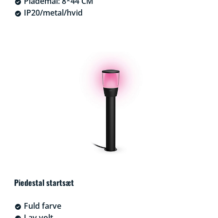
Plademål: 8*44 CM
IP20/metal/hvid
Piedestal startsæt
Fuld farve
Lav volt