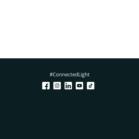
#ConnectedLight