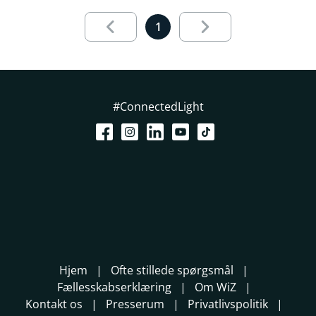
Results page 1 out of 1 loaded
1
#ConnectedLight
Hjem
Ofte stillede spørgsmål
Fællesskabserklæring
Om WiZ
Kontakt os
Presserum
Privatlivspolitik