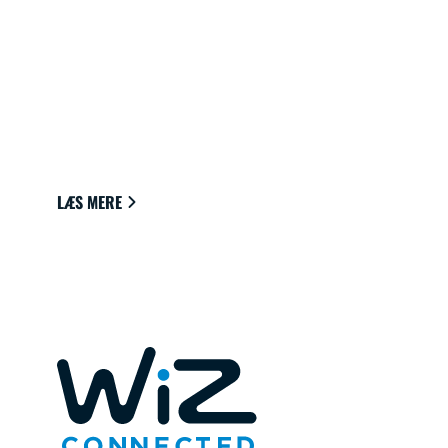
TILSLUTTET BELYSNING TIL DIT
HJEM
Belysning, der nemt kan kobles til skyen via Wi-
Fi for at give den bedste stemning til at se,
læse og leve.
LÆS MERE