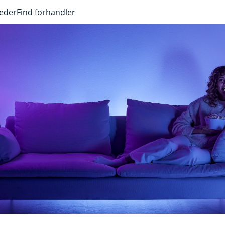
heder
Find forhandler