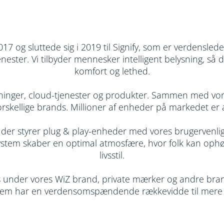
7 og sluttede sig i 2019 til Signify, som er verdensled
tjenester. Vi tilbyder mennesker intelligent belysning,
komfort og lethed.
inger, cloud-tjenester og produkter. Sammen med vores 
rskellige brands. Millioner af enheder på markedet er 
 der styrer plug & play-enheder med vores brugervenlige 
tem skaber en optimal atmosfære, hvor folk kan ophøje d
livsstil.
s under vores WiZ brand, private mærker og andre bran
tem har en verdensomspændende rækkevidde til mere e