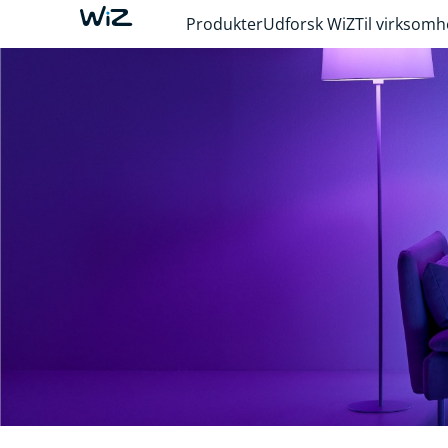
Produkter
Udforsk WiZ
Til virksom