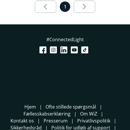
Results page 1 out of 1 loaded
1
#ConnectedLight
Hjem
Ofte stillede spørgsmål
Fællesskabserklæring
Om WiZ
Kontakt os
Presserum
Privatlivspolitik
Sikkerhedsråd
Politik for udløb af support