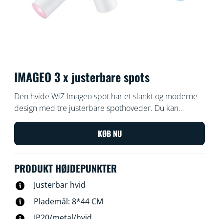
IMAGEO 3 x justerbare spots
Den hvide WiZ Imageo spot har et slankt og moderne
design med tre justerbare spothoveder. Du kan
indstille lyset til varmt eller køligt hvidt lys i dine rum.
Brug dit eksisterende Wi-Fi for at styre lyset med WiZ
KØB NU
appen eller din stemme.
PRODUKT HØJDEPUNKTER
Justerbar hvid
Plademål: 8*44 CM
IP20/metal/hvid