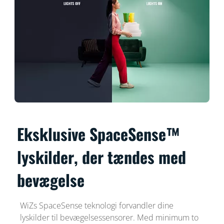
Eksklusive SpaceSense™
lyskilder, der tændes med
bevægelse
WiZs SpaceSense teknologi forvandler dine
lyskilder til bevægelsessensorer. Med minimum to