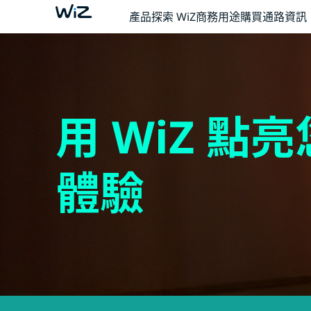
產品
探索 WiZ
商務用途
購買通路資訊
用 WiZ 點
體驗