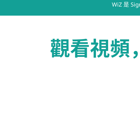
WiZ 是 S
觀看視頻