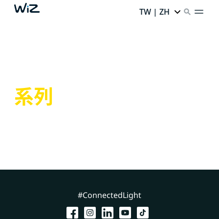
TW | ZH
系列
#ConnectedLight