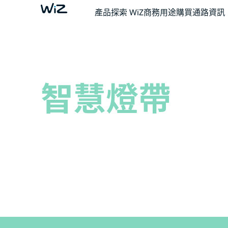
產品
探索 WiZ
商務用途
購買通路資訊
智慧燈帶
將您的空間提升到另一個層次，釋放您內心的
無限想像。 創意無量。 WiZ 吧。