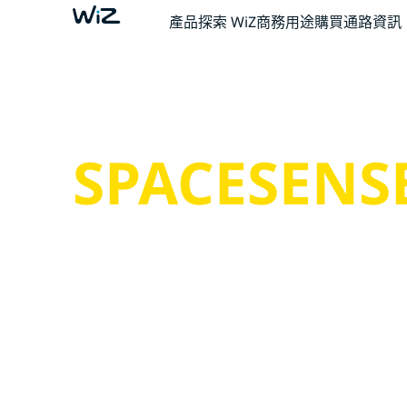
產品
探索 WiZ
商務用途
購買通路資訊
SPACESENS
智慧燈可幫助您騰出雙手去做更重要的事。
這很簡單。 這就是 SpaceSense™。 這就是 W