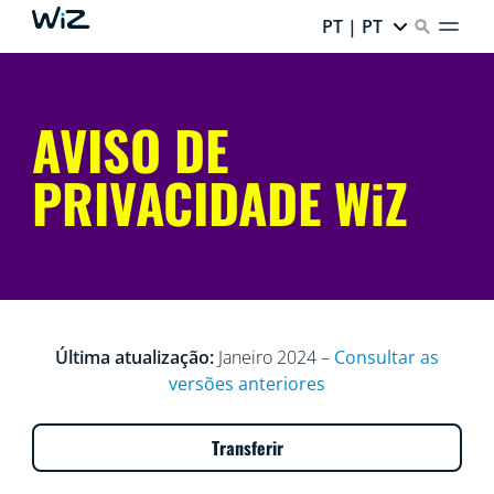
PT | PT
AVISO DE
PRIVACIDADE WiZ
Última atualização:
Janeiro 2024 –
Consultar as
versões anteriores
Transferir