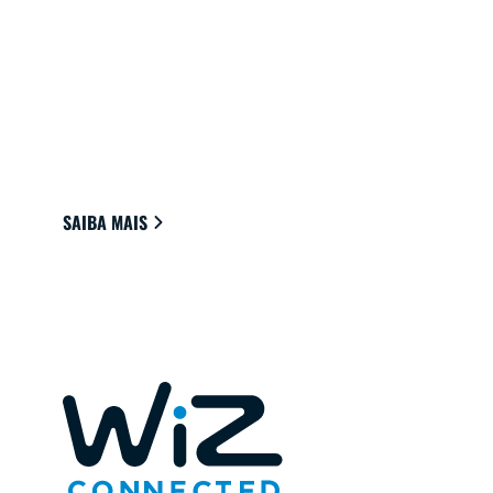
LUZES CONECTADAS PARA A SUA
CASA
Luzes que são facilmente conectadas à nuvem
através do Wi-Fi para fornecer o melhor
ambiente para ver, ler e viver.
SAIBA MAIS