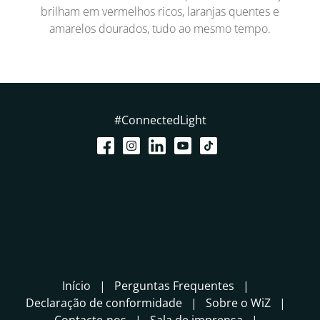
brilham em vermelhos ricos, laranjas quentes e
amarelos dourados, tudo ao mesmo tempo.
#ConnectedLight
Início
Perguntas Frequentes
Declaração de conformidade
Sobre o WiZ
Contacte-nos
Sala de imprensa