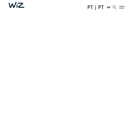
PT | PT
CRIE A SUA LUZ
AMBIENTE PERFEITA
Graças à nossa iluminação inteligente,
cada canto da
sua casa tem um potencial infinito.
Pronto para o
desbloquear?