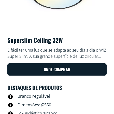
Superslim Ceiling 32W
É fácil ter uma luz que se adapta ao seu dia a dia o WiZ
Super Slim. A sua grande superfície de luz circular
inunda a divisão com uma luz azul fria para promover o
estado de alerta e a concentração e escurece para
ONDE COMPRAR
uma cor suave e quente para ajudar a relaxar.
DESTAQUES DE PRODUTOS
Branco regulável
Dimensões: Ø550
IP20/Plástico/Branco