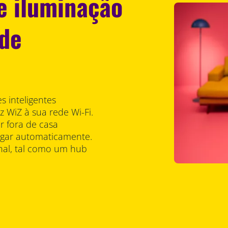
e iluminação
 de
s inteligentes
 WiZ à sua rede Wi-Fi.
r fora de casa
agar automaticamente.
onal, tal como um hub