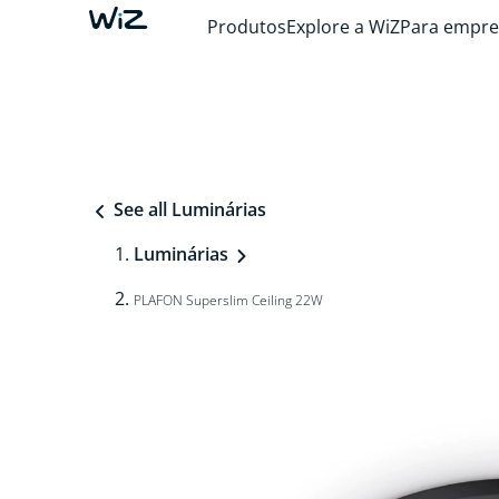
Produtos
Explore a WiZ
Para empre
See all Luminárias
Luminárias
PLAFON Superslim Ceiling 22W