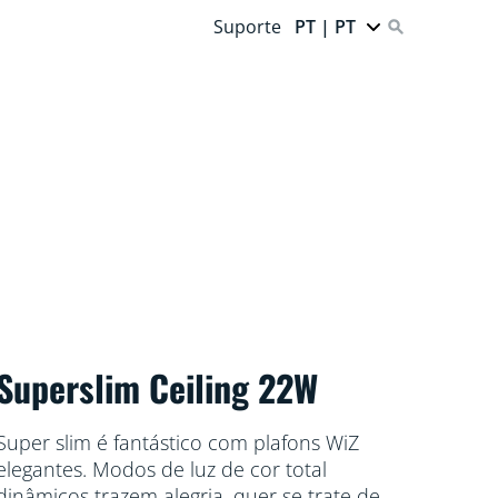
Suporte
PT | PT
Superslim Ceiling 22W
Super slim é fantástico com plafons WiZ
elegantes. Modos de luz de cor total
dinâmicos trazem alegria, quer se trate de