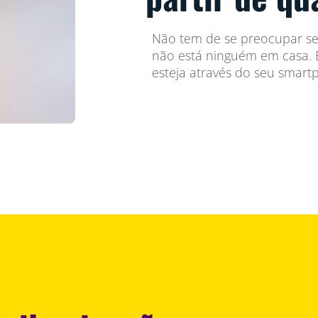
Não tem de se preocupar se 
não está ninguém em casa. B
esteja através do seu smart