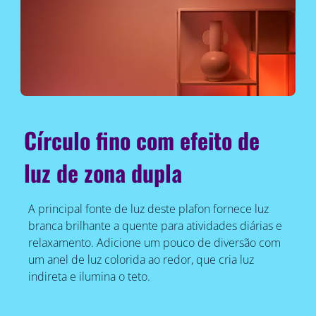
Círculo fino com efeito de
luz de zona dupla
A principal fonte de luz deste plafon fornece luz
branca brilhante a quente para atividades diárias e
relaxamento. Adicione um pouco de diversão com
um anel de luz colorida ao redor, que cria luz
indireta e ilumina o teto.