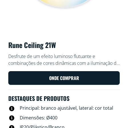
Rune Ceiling 21W
Desfrute de um efeito luminoso flutuante e
combinações de cores dinâmicas com a iluminação de
zona dupla do plafon LED Rune. Crie efeitos
personalizados utilizando a sua zona central para luz
ONDE COMPRAR
ambiente do branco fria ao quente e o seu anel de luz
policromática para o surpreender de forma agradável
DESTAQUES DE PRODUTOS
a todo o instante.
Principal: branco ajustável, lateral: cor total
Dimensões: Ø400
IP20/Plástico/Branco