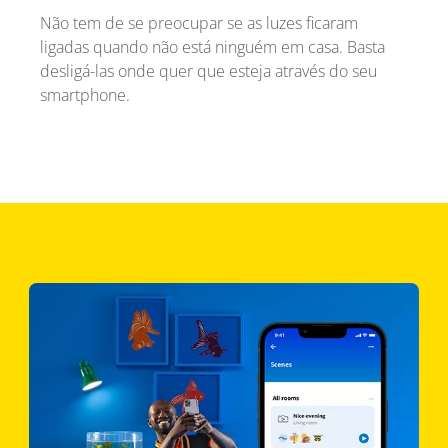
Não tem de se preocupar se as luzes ficaram
ligadas quando não está ninguém em casa. Basta
desligá-las onde quer que esteja através do seu
smartphone.