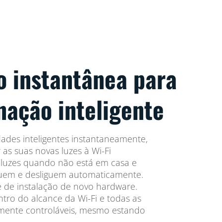
o instantânea para
nação inteligente
dades inteligentes instantaneamente,
as suas novas luzes à Wi-Fi
s luzes quando não está em casa e
iguem e desliguem automaticamente.
 de instalação de novo hardware.
ro do alcance da Wi-Fi e todas as
lmente controláveis, mesmo estando