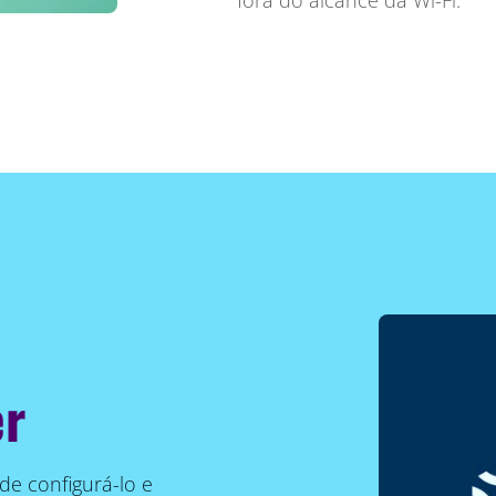
fora do alcance da Wi-Fi.
er
de configurá-lo e