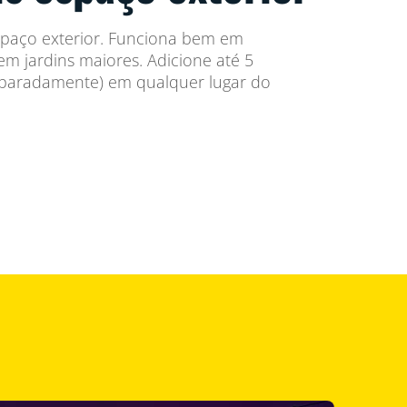
spaço exterior. Funciona bem em
m jardins maiores. Adicione até 5
eparadamente) em qualquer lugar do