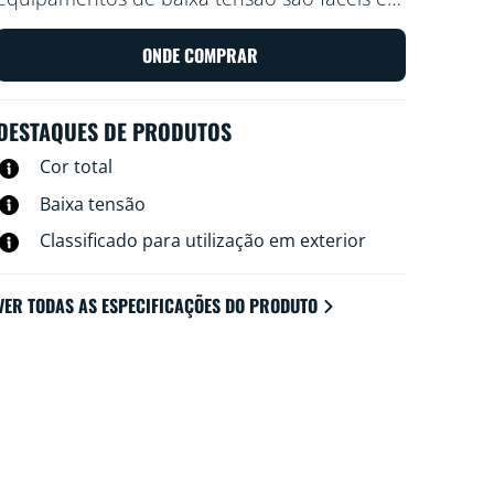
seguros de instalar. Organize e reorganize
como quiser, sem cablagem adicional. Utilize
ONDE COMPRAR
a Wi-Fi existente para controlar as luzes
através de voz ou da aplicação WiZ.
DESTAQUES DE PRODUTOS
Cor total
Baixa tensão
Classificado para utilização em exterior
VER TODAS AS ESPECIFICAÇÕES DO PRODUTO