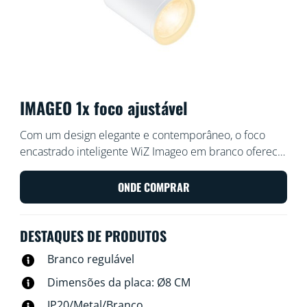
IMAGEO 1x foco ajustável
Com um design elegante e contemporâneo, o foco
encastrado inteligente WiZ Imageo em branco oferece
um foco ajustável e luz branca quente ou fria para o
seu espaço. Utilize-o com o Wi-Fi existente para
ONDE COMPRAR
controlar através da aplicação WiZ ou com a sua voz.
DESTAQUES DE PRODUTOS
Branco regulável
Dimensões da placa: Ø8 CM
IP20/Metal/Branco