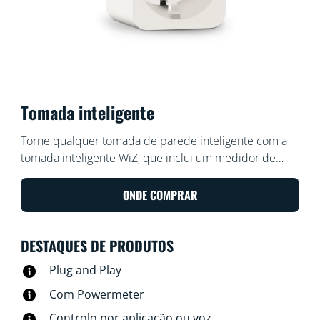
Tomada inteligente
Torne qualquer tomada de parede inteligente com a
tomada inteligente WiZ, que inclui um medidor de
potência para medir a quantidade de energia
consumida pela tomada. Controle a sua tomada com a
ONDE COMPRAR
aplicação WiZ ou a sua voz: por exemplo, acenda ou
apague a sua lâmpada tradicional favorita com um
DESTAQUES DE PRODUTOS
toque.
Plug and Play
Com Powermeter
Controlo por aplicação ou voz