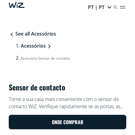
PT | PT
See all Acessórios
Acessórios
Acessório Sensor de contacto
Sensor de contacto
Torne a sua casa mais conveniente com o sensor de
contacto WiZ. Verifique rapidamente se as portas, as
janelas ou os armários estão abertos ou fechados,
mesmo quando não estiver em casa. Configure as luzes
ONDE COMPRAR
WiZ para se acenderem quando forem abertas portas