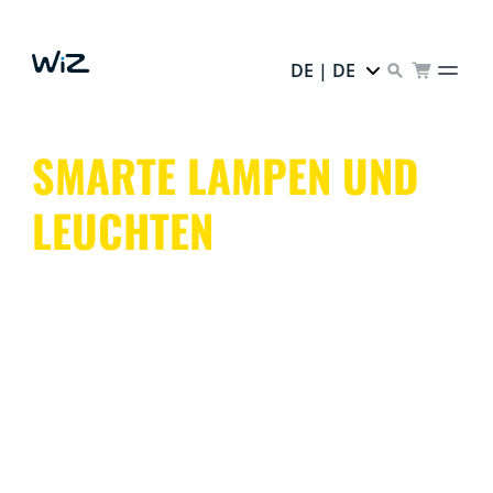
DE | DE
SMARTE LAMPEN UND
LEUCHTEN
Verschönere Dein Zuhause mit den smarten Lampen
und Leuchten von WiZ. Erlebe intensive Farben, die Du
ganz nach Lust und Laune einstellen und
personalisieren kannst.