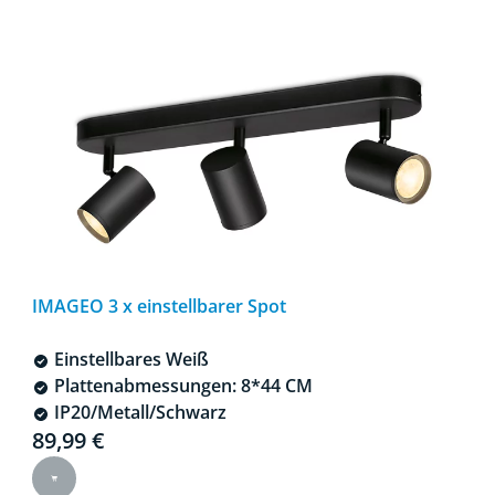
IMAGEO 3 x einstellbarer Spot
Einstellbares Weiß
Plattenabmessungen: 8*44 CM
IP20/Metall/Schwarz
Current price is 89,99 €
89,99 €