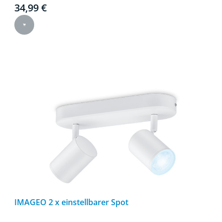
Current price is 34,99 €
34,99 €
IMAGEO 2 x einstellbarer Spot