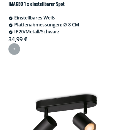
IMAGEO 1 x einstellbarer Spot
Einstellbares Weiß
Plattenabmessungen: Ø 8 CM
IP20/Metall/Schwarz
Current price is 34,99 €
34,99 €