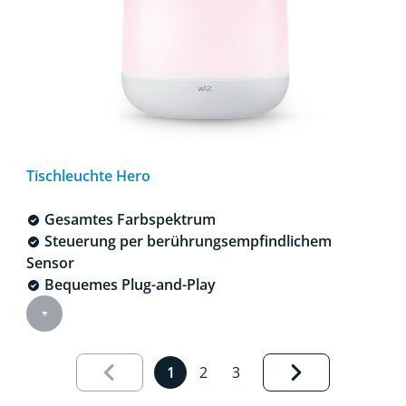
Tischleuchte Hero
Gesamtes Farbspektrum
Steuerung per berührungsempfindlichem
Sensor
Bequemes Plug-and-Play
Results page 1 out of 3 loaded
1
2
3