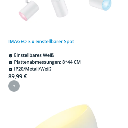
IMAGEO 3 x einstellbarer Spot
Einstellbares Weiß
Plattenabmessungen: 8*44 CM
IP20/Metall/Weiß
Current price is 89,99 €
89,99 €