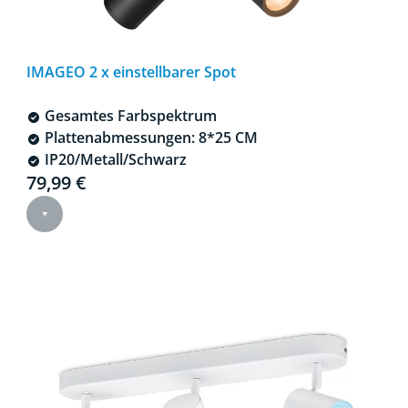
IMAGEO 2 x einstellbarer Spot
Gesamtes Farbspektrum
Plattenabmessungen: 8*25 CM
IP20/Metall/Schwarz
Current price is 79,99 €
79,99 €