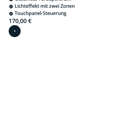
Lichteffekt mit zwei Zonen
Touchpanel-Steuerung
Current price is 170,00 €
170,00 €