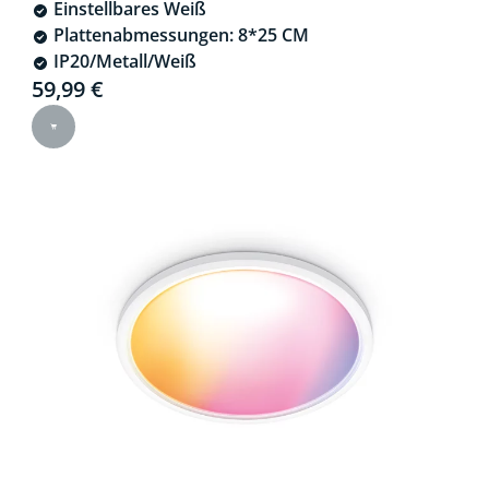
Einstellbares Weiß
Plattenabmessungen: 8*25 CM
IP20/Metall/Weiß
Current price is 59,99 €
59,99 €