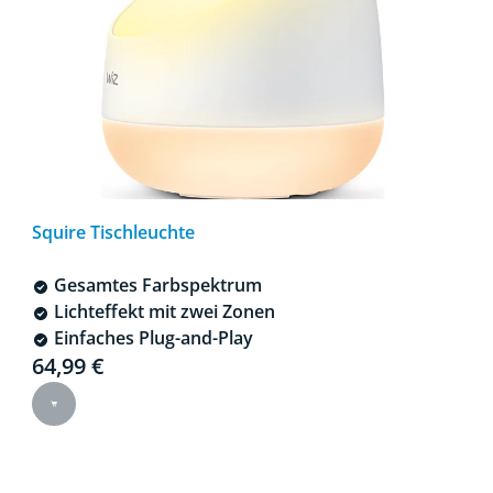
Squire Tischleuchte
Gesamtes Farbspektrum
Lichteffekt mit zwei Zonen
Einfaches Plug-and-Play
Current price is 64,99 €
64,99 €