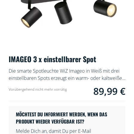
IMAGEO 3 x einstellbarer Spot
Die smarte Spotleuchte WiZ Imageo in Weiß mit drei
einstellbaren Spots erzeugt ein warm- oder kaltweißes
Licht für jeden Raum. In Verbindung mit dem
89,99 €
Current price is 89
Vorübergehend nicht mehr vorrätig
vorhandenen WLAN kann sie über die WiZ App oder
per Stimme gesteuert werden.
MÖCHTEST DU INFORMIERT WERDEN, WENN DAS
PRODUKT WIEDER VERFÜGBAR IST?
Melde Dich an, damit Du per E-Mail