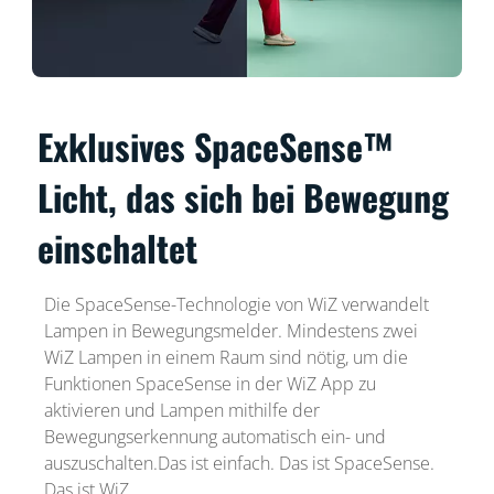
Exklusives SpaceSense™
Licht, das sich bei Bewegung
einschaltet
Die SpaceSense-Technologie von WiZ verwandelt
Lampen in Bewegungsmelder. Mindestens zwei
WiZ Lampen in einem Raum sind nötig, um die
Funktionen SpaceSense in der WiZ App zu
aktivieren und Lampen mithilfe der
Bewegungserkennung automatisch ein- und
auszuschalten.Das ist einfach. Das ist SpaceSense.
Das ist WiZ.