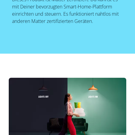
mit Deiner bevorzugten Smart-Home-Plattform
einrichten und steuern. Es funktioniert nahtlos mit
anderen Matter zertifizierten Geräten.