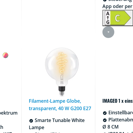
App oder per
IMAGEO 1 x eins
Filament-Lampe Globe,
transparent, 40 W G200 E27
Einstellba
pektrum
Plattenab
Smarte Tunable White
Ø 8 CM
th
Lampe