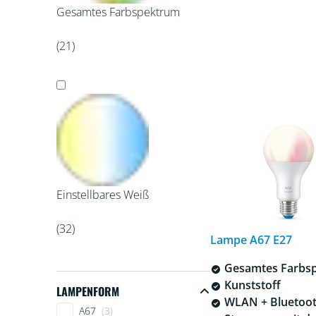
Gesamtes Farbspektrum
(21)
Einstellbares Weiß
(32)
Lampe A67 E27
Gesamtes Farbs
Kunststoff
LAMPENFORM
WLAN + Bluetoo
Lampenform
A67
(3)