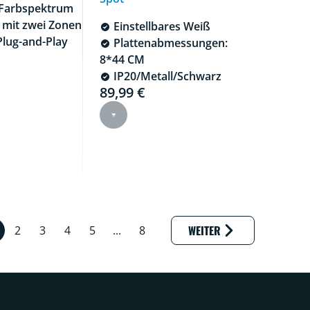
Farbspektrum
 mit zwei Zonen
Einstellbares Weiß
Plug-and-Play
Plattenabmessungen:
 is 64,99 €
8*44 CM
IP20/Metall/Schwarz
89,99 €
Current price is 89,99 €
Results p
WEITER
2
3
4
5
...
8