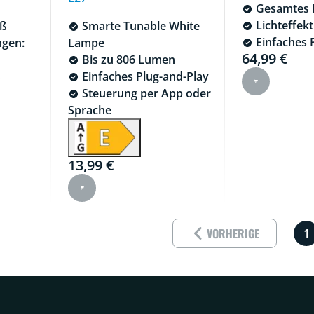
Gesamtes 
Lichteffekt
iß
Smarte Tunable White
Einfaches 
gen:
Lampe
64,99 €
Current price
Bis zu 806 Lumen
ß
Einfaches Plug-and-Play
,99 €
Steuerung per App oder
Sprache
13,99 €
Current price is 13,99 €
VORHERIGE
1