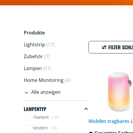
Produkte
Lightstrip
(17)
FILTER SCHL
Zubehör
(7)
Lampen
(51)
Home Monitoring
(4)
Alle anzeigen
LAMPENTYP
Lampentyp
Filament
(18)
Mobiles tragbares L
Modern
(18)
Gesamtes Farbs