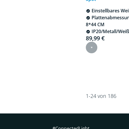
Einstellbares We
Plattenabmessun
8*44 CM
IP20/Metall/Wei
89,99 €
Current price is 89
1-24 von 186
#ConnectedLight