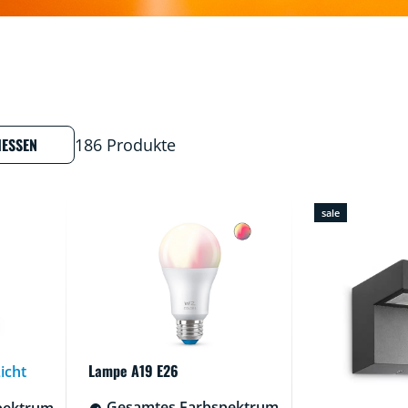
IESSEN
186 Produkte
sale
Lampe A19 E26
icht
Gesamtes Farbspektrum
pektrum