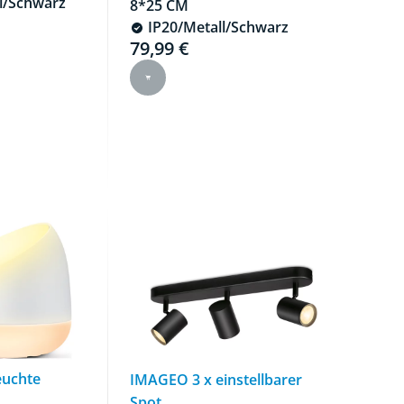
l/Schwarz
8*25 CM
 is 34,99 €
IP20/Metall/Schwarz
79,99 €
Current price is 79,99 €
euchte
IMAGEO 3 x einstellbarer
Spot