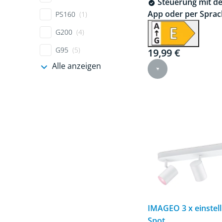
Steuerung mit de
App oder per Sprac
PS160
(1)
G200
(4)
G95
(5)
19,99 €
Current price is 19
Alle anzeigen
IMAGEO 3 x einstel
Spot