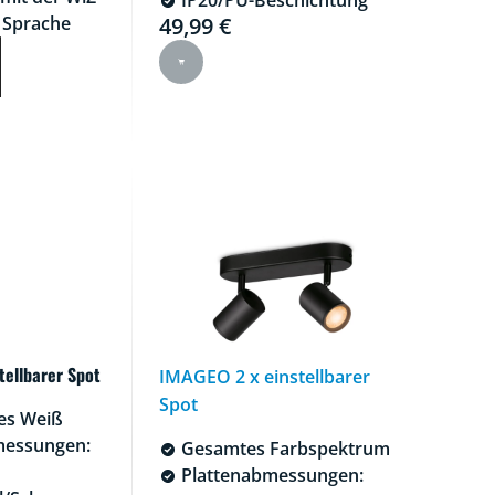
49,99 €
 Sprache
Current price is 49,99 €
tellbarer Spot
IMAGEO 2 x einstellbarer
Spot
res Weiß
messungen:
Gesamtes Farbspektrum
Plattenabmessungen: