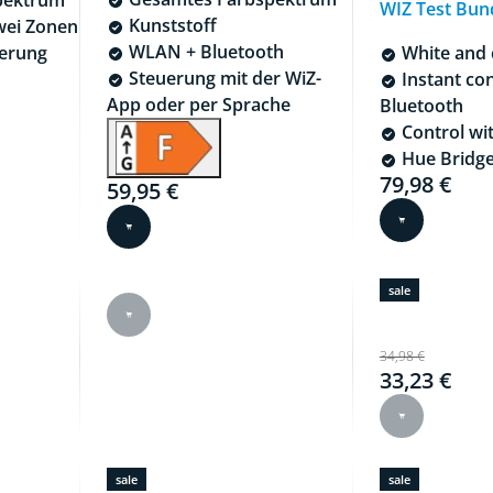
WIZ Test Bun
Kunststoff
wei Zonen
WLAN + Bluetooth
erung
White and c
70,00 €
Steuerung mit der WiZ-
Instant con
App oder per Sprache
Bluetooth
Control wit
Hue Bridge
79,98 €
Current price
59,95 €
Current price is 59,95 €
sale
53 €, price of the products in this bundle sold separatel
Bundle price 
34,98 €
33,23 €
sale
sale