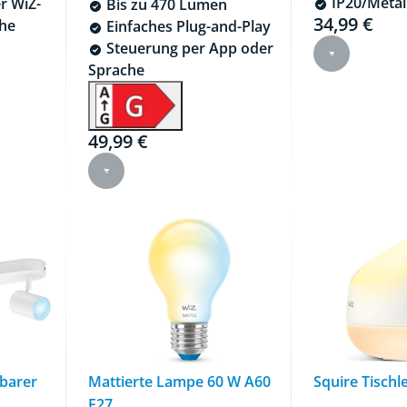
IP20/Metal
r WiZ-
Bis zu 470 Lumen
34,99 €
Current price
he
Einfaches Plug-and-Play
Steuerung per App oder
Sprache
,99 €
49,99 €
Current price is 49,99 €
lbarer
Mattierte Lampe 60 W A60
Squire Tischl
E27