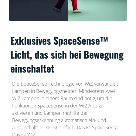
Exklusives SpaceSense™
Licht, das sich bei Bewegung
einschaltet
Die SpaceSense-Technologie von WiZ verwandelt
Lampen in Bewegungsmelder. Mindestens zwei
WiZ Lampen in einem Raum sind nötig, um die
Funktionen SpaceSense in der WiZ App zu
aktivieren und Lampen mithilfe der
Bewegungserkennung automatisch ein- und
auszuschalten.Das ist einfach. Das ist SpaceSense.
Das ist WiZ.