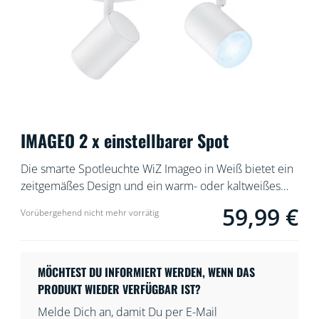
IMAGEO 2 x einstellbarer Spot
Die smarte Spotleuchte WiZ Imageo in Weiß bietet ein
zeitgemäßes Design und ein warm- oder kaltweißes
Licht. Sie verfügt über zwei einstellbare Spots, mit
59,99 €
Current price is 59
Vorübergehend nicht mehr vorrätig
denen Du Deinen Raum auf intelligente Weise
beleuchten kannst. In Verbindung mit dem
vorhandenen WLAN kann sie über die WiZ App oder
per Stimme gesteuert werden.
MÖCHTEST DU INFORMIERT WERDEN, WENN DAS
PRODUKT WIEDER VERFÜGBAR IST?
Melde Dich an, damit Du per E-Mail