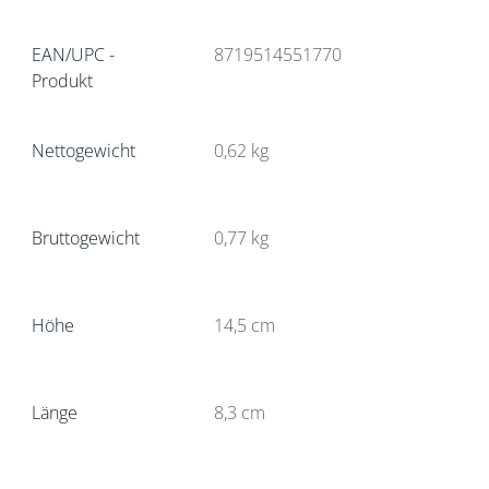
EAN/UPC -
8719514551770
Produkt
Nettogewicht
0,62
kg
Bruttogewicht
0,77
kg
Höhe
14,5
cm
Länge
8,3
cm