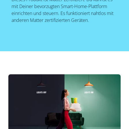
mit Deiner bevorzugten Smart-Home-Plattform
einrichten und steuern. Es funktioniert nahtlos mit
anderen Matter zertifizierten Geräten.