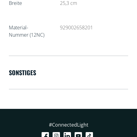
Breite
25,3
cm
Material-
929002658201
Nummer (12NC)
SONSTIGES
#ConnectedLight