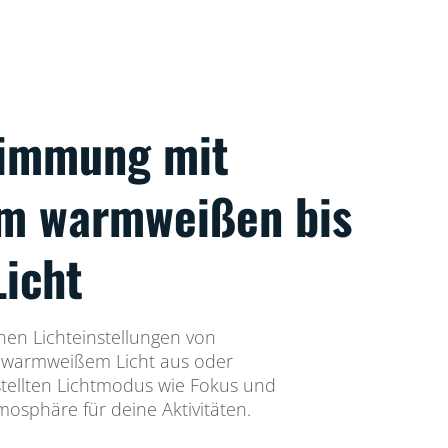
timmung mit
em warmweißen bis
Licht
nen Lichteinstellungen von
 warmweißem Licht aus oder
tellten Lichtmodus wie Fokus und
osphäre für deine Aktivitäten.