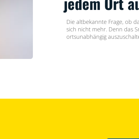
jedem Ort a
Die altbekannte Frage, ob das
sich nicht mehr. Denn das Sm
ortsunabhängig auszuschalt