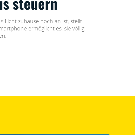
us steuern
 Licht zuhause noch an ist, stellt
artphone ermöglicht es, sie völlig
en.