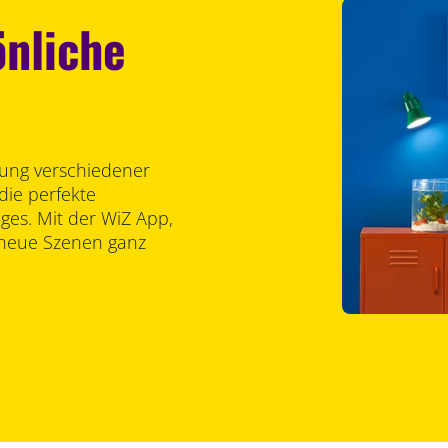
önliche
lung verschiedener
die perfekte
es. Mit der WiZ App,
 neue Szenen ganz