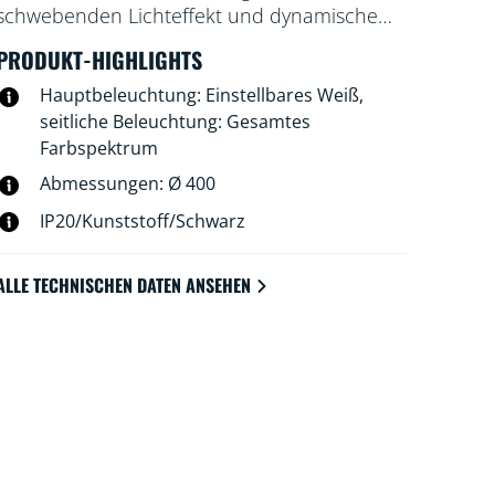
schwebenden Lichteffekt und dynamische
Farbkombinationen. Mit der Mittelzone für
PRODUKT-HIGHLIGHTS
kühles, helles oder warmweißes
Umgebungslicht und einem Ring aus
Hauptbeleuchtung: Einstellbares Weiß,
Farblicht sind personalisierte Szenen
seitliche Beleuchtung: Gesamtes
möglich, die jedes Mal für eine angenehme
Farbspektrum
Überraschung sorgen.
Abmessungen: Ø 400
IP20/Kunststoff/Schwarz
ALLE TECHNISCHEN DATEN ANSEHEN