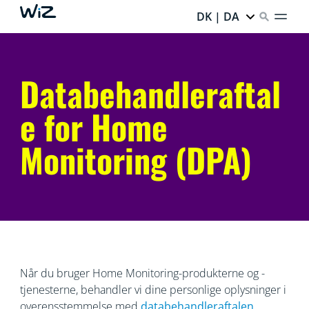
DK | DA
Databehandleraftal
e for Home
Monitoring (DPA)
Når du bruger Home Monitoring-produkterne og -
tjenesterne, behandler vi dine personlige oplysninger i
overensstemmelse med
databehandleraftalen