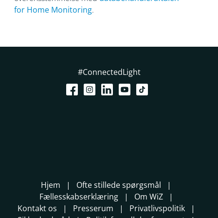
for
Home Monitoring
.
#ConnectedLight
Hjem
Ofte stillede spørgsmål
Fællesskabserklæring
Om WiZ
Kontakt os
Presserum
Privatlivspolitik