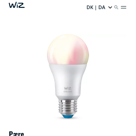
DK | DA
Pære