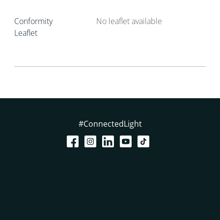
Conformity
No leaflet available
Leaflet
#ConnectedLight