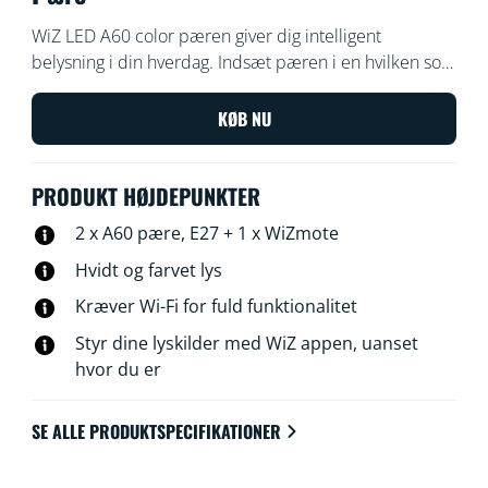
WiZ LED A60 color pæren giver dig intelligent
belysning i din hverdag. Indsæt pæren i en hvilken som
helst lampe, og skab en personlig atmosfære med 16
millioner farver og varmt til køligt hvidt lys. Du kan også
KØB NU
indstille en belysningsplan, der tænder og slukker, der
passer til dine daglige eller ugentlige rutiner, og
PRODUKT HØJDEPUNKTER
fjernstyre lamperne via din smartphone eller med din
stemme, selv når du er væk fra hjemmet. WiZ lyskilder
2 x A60 pære, E27 + 1 x WiZmote
opretter forbindelse til din eksisterende Wi-Fi-
Hvidt og farvet lys
forbindelse uden behov for ekstra udstyr.
Kræver Wi-Fi for fuld funktionalitet
Styr dine lyskilder med WiZ appen, uanset
hvor du er
SE ALLE PRODUKTSPECIFIKATIONER