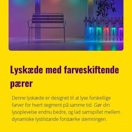
Lyskæde med farveskiftende
pærer
Denne lyskæde er designet til at lyse forskellige
farver for hvert segment på samme tid. Gør din
lysoplevelse endnu bedre, og lad samspillet mellem
dynamiske lystilstande forstærke stemningen.