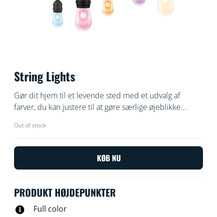
String Lights
Gør dit hjem til et levende sted med et udvalg af
farver, du kan justere til at gøre særlige øjeblikke
endnu mere mindeværdige. Brug din eksisterende Wi-
Out of stock
Fi til at styre med WiZ appen eller din stemme.
KØB NU
PRODUKT HØJDEPUNKTER
Full color