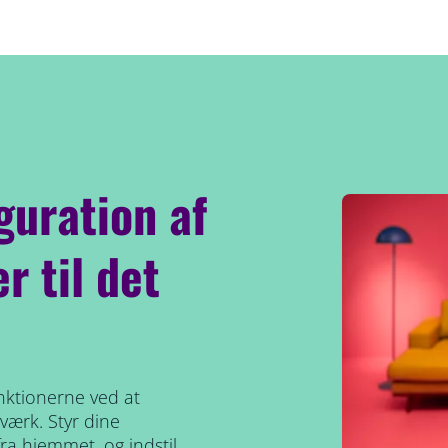
guration af
r til det
nktionerne ved at
tværk. Styr dine
ra hjemmet, og indstil