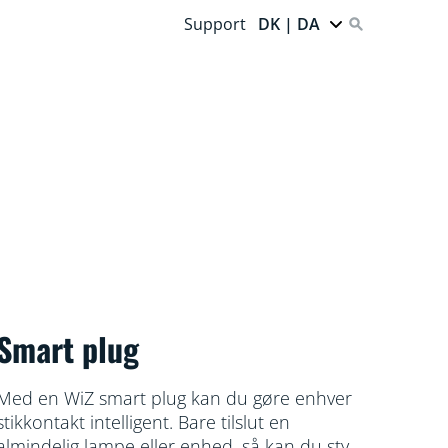
Support
DK | DA
Smart plug
Med en WiZ smart plug kan du gøre enhver
stikkontakt intelligent. Bare tilslut en
almindelig lampe eller enhed, så kan du styre