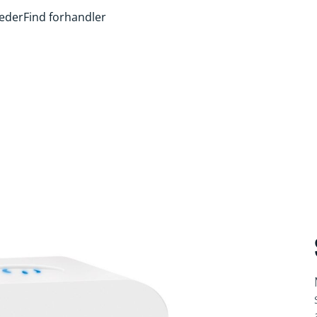
heder
Find forhandler