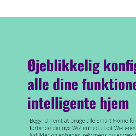
Øjeblikkelig konfi
alle dine funktione
intelligente hjem
Begynd nemt at bruge alle Smart Home fu
forbinde din nye WiZ enhed til dit Wi-Fi-ne
lyskilder og enheder, selv mens du er væk f