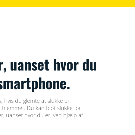
, uanset hvor du
 smartphone.
, hvis du glemte at slukke en
d hjemmet. Du kan blot slukke for
r, uanset hvor du er, ved hjælp af