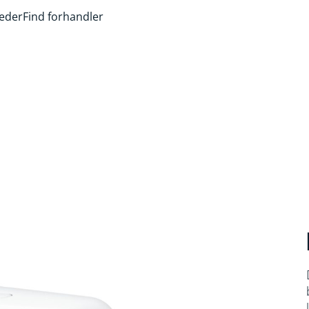
heder
Find forhandler