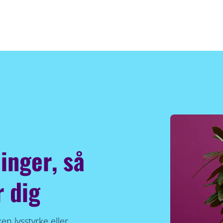
inger, så
r dig
ken lysstyrke eller