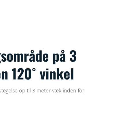
gsområde på 3
n 120˚ vinkel
vægelse op til 3 meter væk inden for