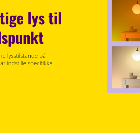
tige lys til
idspunkt
kne lysstilstande på
at indstille specifikke