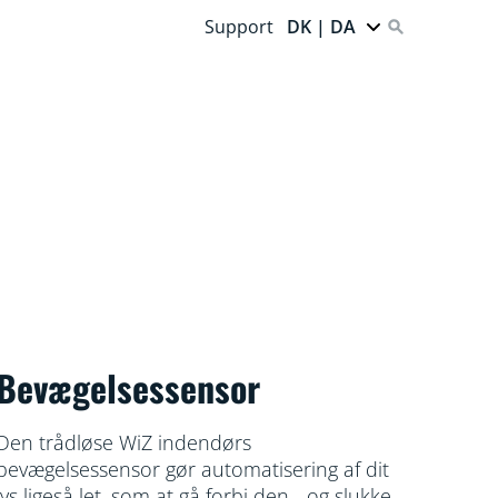
Support
DK | DA
Bevægelsessensor
Den trådløse WiZ indendørs
bevægelsessensor gør automatisering af dit
lys ligeså let, som at gå forbi den - og slukker