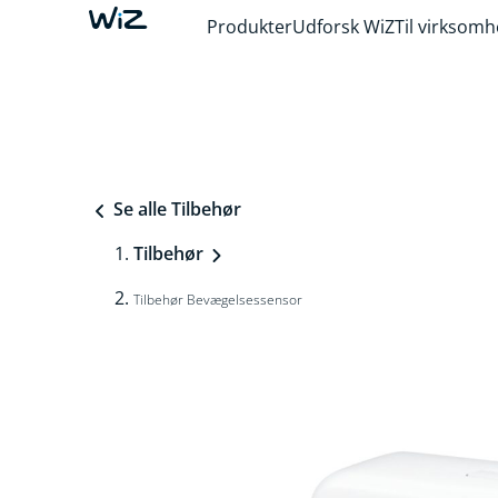
Produkter
Udforsk WiZ
Til virksom
Se alle Tilbehør
Tilbehør
Tilbehør Bevægelsessensor