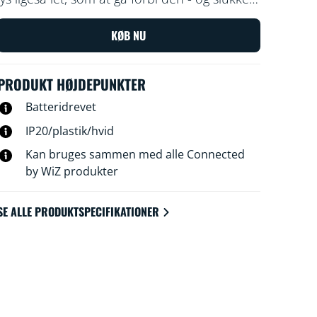
lyset når du er væk. Placer sensoren, som er
batteridrevet, i entréen eller gangen, og
KØB NU
indstil den til at tænde eller slukke lyset til de
ønskede indstillinger på bestemte
PRODUKT HØJDEPUNKTER
tidspunkter.
Batteridrevet
IP20/plastik/hvid
Kan bruges sammen med alle Connected
by WiZ produkter
SE ALLE PRODUKTSPECIFIKATIONER