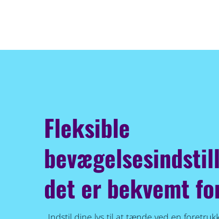
Fleksible
bevægelsesindstill
det er bekvemt fo
Indstil dine lys til at tænde ved en foretruk