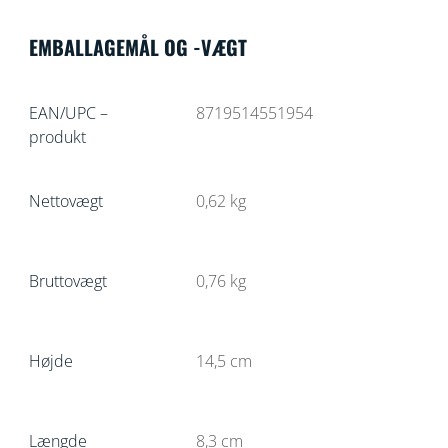
EMBALLAGEMÅL OG -VÆGT
EAN/UPC –
8719514551954
produkt
Nettovægt
0,62
kg
Bruttovægt
0,76
kg
Højde
14,5
cm
Længde
8,3
cm