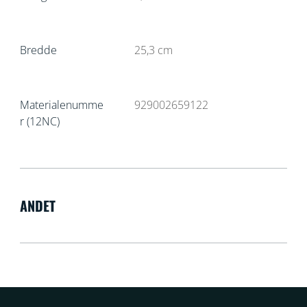
Bredde
25,3
cm
Materialenumme
929002659122
r (12NC)
ANDET