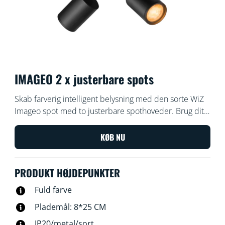
IMAGEO 2 x justerbare spots
Skab farverig intelligent belysning med den sorte WiZ
Imageo spot med to justerbare spothoveder. Brug dit
eksisterende Wi-Fi for at styre lyset med WiZ appen
eller din stemme.
KØB NU
PRODUKT HØJDEPUNKTER
Fuld farve
Plademål: 8*25 CM
IP20/metal/sort