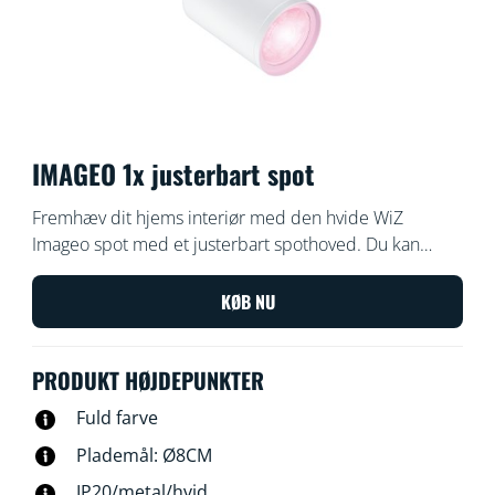
IMAGEO 1x justerbart spot
Fremhæv dit hjems interiør med den hvide WiZ
Imageo spot med et justerbart spothoved. Du kan
indstille lyset til varmt eller køligt hvidt lys i dine rum.
Brug dit eksisterende Wi-Fi for at styre lyset med WiZ
KØB NU
appen eller din stemme.
PRODUKT HØJDEPUNKTER
Fuld farve
Plademål: Ø8CM
IP20/metal/hvid