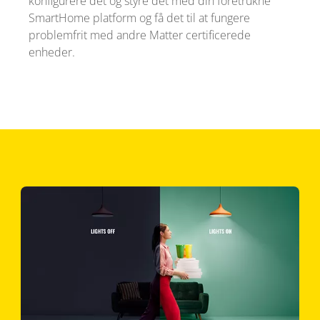
konfigurere det og styre det med din foretrukne
SmartHome platform og få det til at fungere
problemfrit med andre Matter certificerede
enheder.