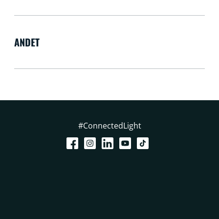
ANDET
#ConnectedLight