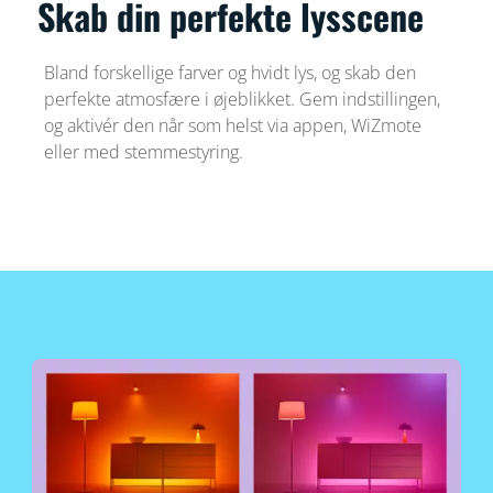
Skab din perfekte lysscene
Bland forskellige farver og hvidt lys, og skab den
perfekte atmosfære i øjeblikket. Gem indstillingen,
og aktivér den når som helst via appen, WiZmote
eller med stemmestyring.