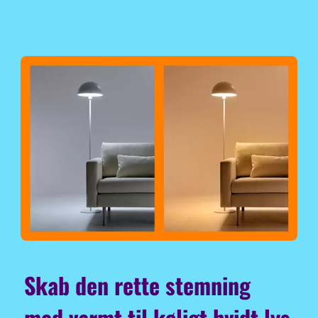
Skab den rette stemning
med varmt til køligt hvidt lys