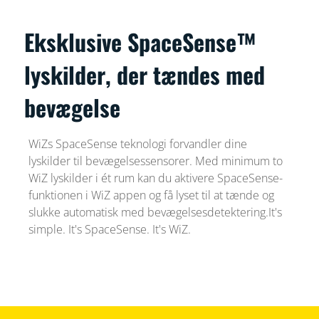
Eksklusive SpaceSense™
lyskilder, der tændes med
bevægelse
WiZs SpaceSense teknologi forvandler dine
lyskilder til bevægelsessensorer. Med minimum to
WiZ lyskilder i ét rum kan du aktivere SpaceSense-
funktionen i WiZ appen og få lyset til at tænde og
slukke automatisk med bevægelsesdetektering.It's
simple. It's SpaceSense. It's WiZ.