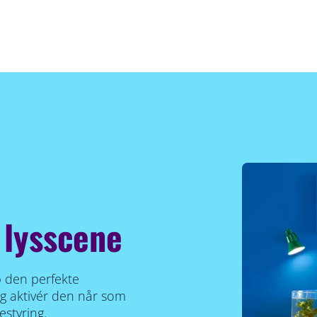
 lysscene
ab den perfekte
og aktivér den når som
styring.