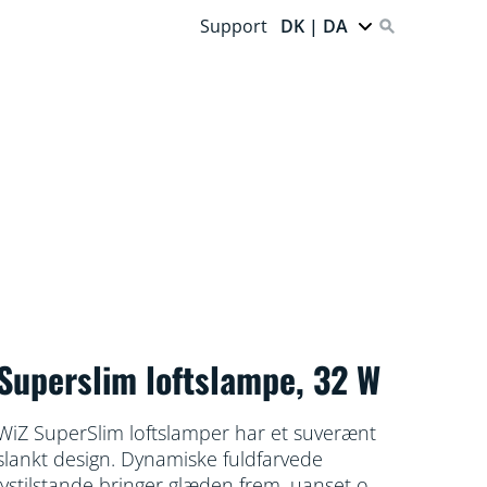
Support
DK | DA
Superslim loftslampe, 32 W
WiZ SuperSlim loftslamper har et suverænt
slankt design. Dynamiske fuldfarvede
lystilstande bringer glæden frem, uanset om