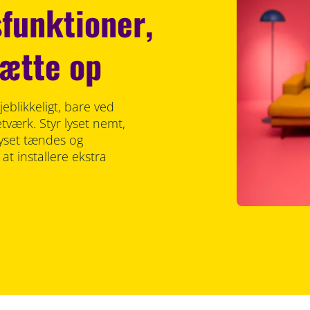
funktioner,
ætte op
eblikkeligt, bare ved
etværk. Styr lyset nemt,
lyset tændes og
at installere ekstra