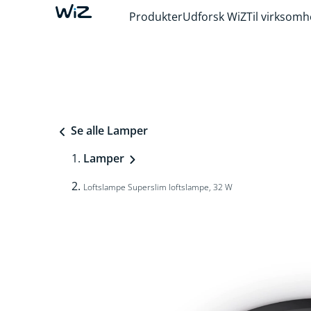
Produkter
Udforsk WiZ
Til virksom
Se alle Lamper
Lamper
Loftslampe Superslim loftslampe, 32 W