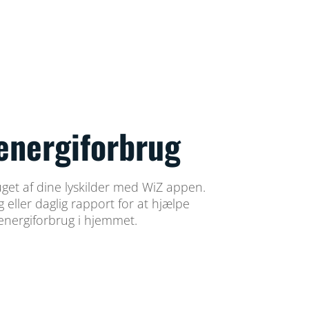
energiforbrug
uget af dine lyskilder med WiZ appen.
 eller daglig rapport for at hjælpe
 energiforbrug i hjemmet.