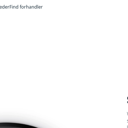
heder
Find forhandler