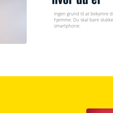
Ingen grund til at bekymre di
hjemme. Du skal bare slukke
smartphone.