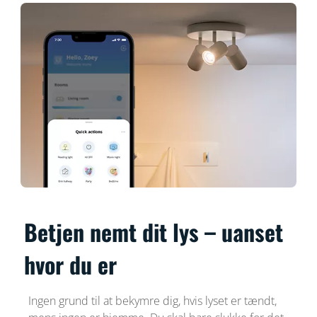
Betjen nemt dit lys – uanset
hvor du er
Ingen grund til at bekymre dig, hvis lyset er tændt,