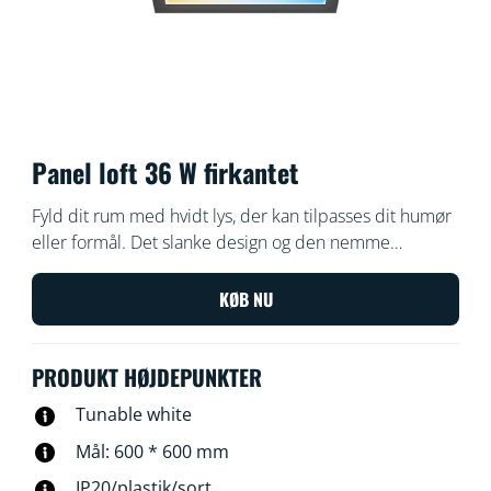
Panel loft 36 W firkantet
Fyld dit rum med hvidt lys, der kan tilpasses dit humør
eller formål. Det slanke design og den nemme
installation gør det til en behagelig integreret del af dit
rum.
KØB NU
PRODUKT HØJDEPUNKTER
Tunable white
Mål: 600 * 600 mm
IP20/plastik/sort