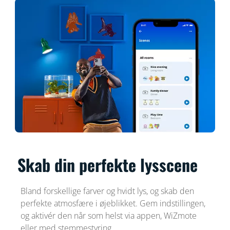
Skab din perfekte lysscene
Bland forskellige farver og hvidt lys, og skab den
perfekte atmosfære i øjeblikket. Gem indstillingen,
og aktivér den når som helst via appen, WiZmote
eller med stemmestyring.