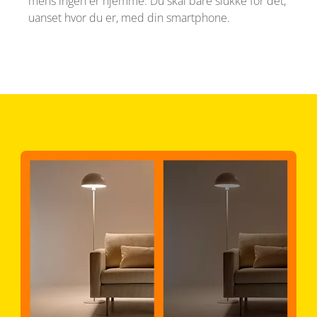
mens ingen er hjemme. Du skal bare slukke for det,
uanset hvor du er, med din smartphone.