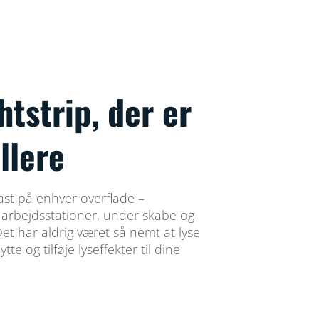
htstrip, der er
llere
fast på enhver overflade –
 arbejdsstationer, under skabe og
t har aldrig været så nemt at lyse
e og tilføje lyseffekter til dine