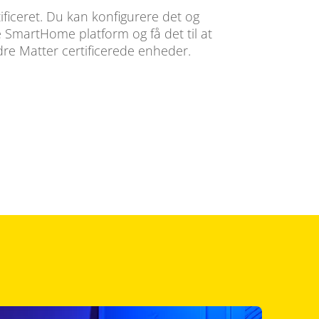
ificeret. Du kan konfigurere det og
 SmartHome platform og få det til at
re Matter certificerede enheder.