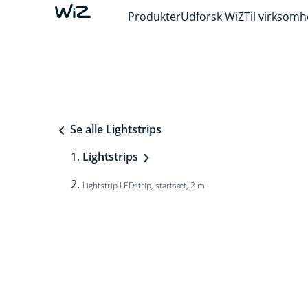
Produkter
Udforsk WiZ
Til virksom
Se alle Lightstrips
Lightstrips
Lightstrip LEDstrip, startsæt, 2 m