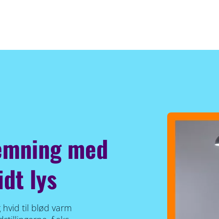
temning med
idt lys
 hvid til blød varm