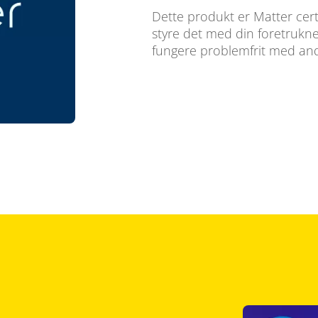
Dette produkt er Matter cert
styre det med din foretrukne
fungere problemfrit med and