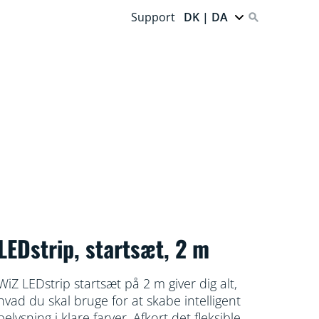
Support
DK | DA
LEDstrip, startsæt, 2 m
WiZ LEDstrip startsæt på 2 m giver dig alt,
hvad du skal bruge for at skabe intelligent
belysning i klare farver. Afkort det fleksible