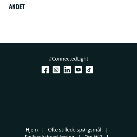
ANDET
#ConnectedLight
Hjem
Ofte stillede spørgsmål
Fællesskabserklæring
Om WiZ