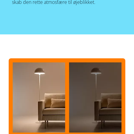
skab den rette atmosfære til øjeblikket.