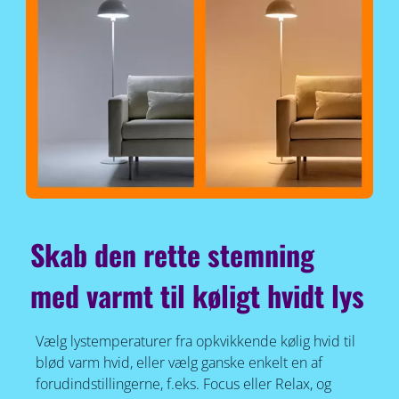
Skab den rette stemning
med varmt til køligt hvidt lys
Vælg lystemperaturer fra opkvikkende kølig hvid til
blød varm hvid, eller vælg ganske enkelt en af
forudindstillingerne, f.eks. Focus eller Relax, og