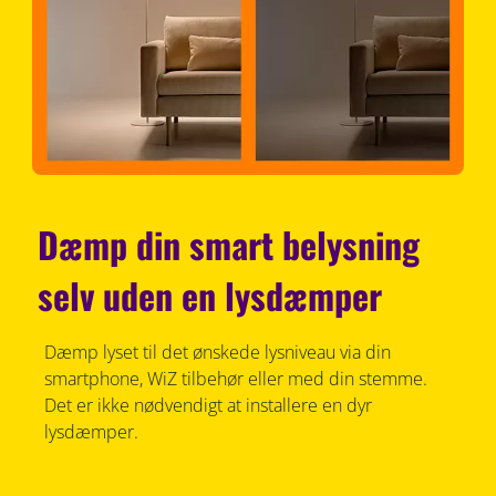
Dæmp din smart belysning
selv uden en lysdæmper
Dæmp lyset til det ønskede lysniveau via din
smartphone, WiZ tilbehør eller med din stemme.
Det er ikke nødvendigt at installere en dyr
lysdæmper.