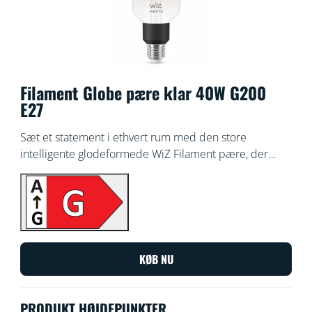
Filament Globe pære klar 40W G200
E27
Sæt et statement i ethvert rum med den store
intelligente glodeformede WiZ Filament pære, der
giver varmt eller koldt hvidt lys. Brug WiZ appen eller
din stemme til at skrue op eller ned for lyset, eller
bruge de forudindstillede lystilstande med Wi-Fi-
opsætningen.
KØB NU
PRODUKT HØJDEPUNKTER