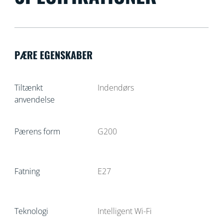
PÆRE EGENSKABER
Tiltænkt
Indendørs
anvendelse
Pærens form
G200
Fatning
E27
Teknologi
Intelligent Wi-Fi