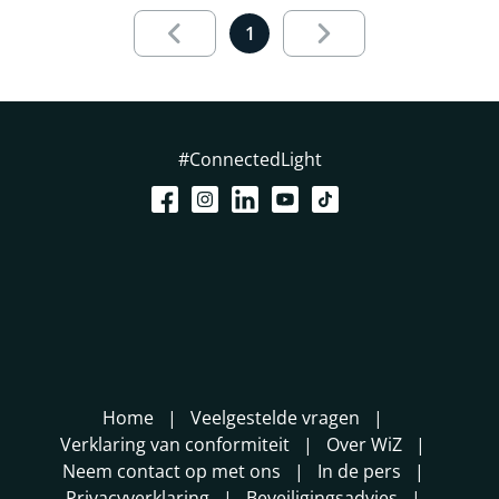
Results page 1 out of 1 loaded
1
#ConnectedLight
Home
Veelgestelde vragen
Verklaring van conformiteit
Over WiZ
Neem contact op met ons
In de pers
Privacyverklaring
Beveiligingsadvies