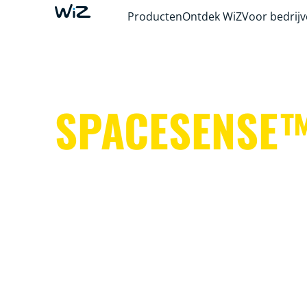
Producten
Ontdek WiZ
Voor bedrij
SPACESENSE
Slimme lampen om je handen vrij te houden
belangrijkere zaken.
Het is simpel. Het is SpaceSense™. Het is W