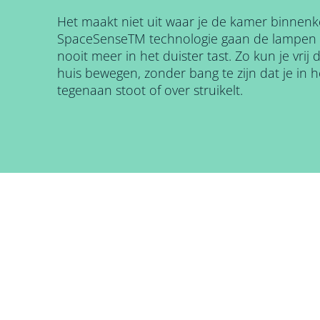
Het maakt niet uit waar je de kamer binnen
SpaceSenseTM technologie gaan de lampen va
nooit meer in het duister tast. Zo kun je vrij 
huis bewegen, zonder bang te zijn dat je in 
tegenaan stoot of over struikelt.