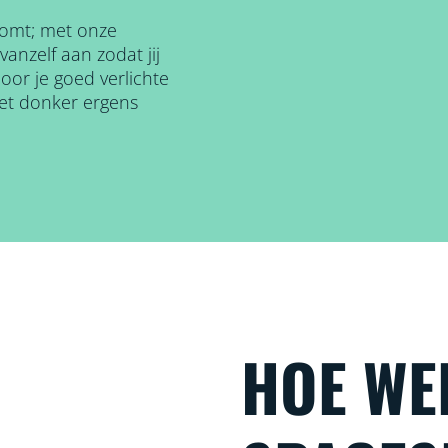
komt; met onze
nzelf aan zodat jij
door je goed verlichte
het donker ergens
HOE WE