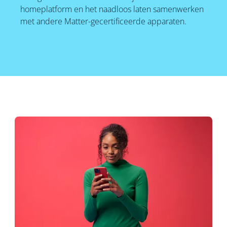
homeplatform en het naadloos laten samenwerken
met andere Matter-gecertificeerde apparaten.