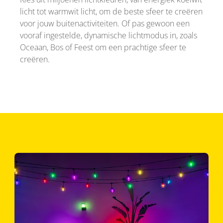
licht tot warmwit licht, om de beste sfeer te creëren
voor jouw buitenactiviteiten. Of pas gewoon een
vooraf ingestelde, dynamische lichtmodus in, zoals
Oceaan, Bos of Feest om een prachtige sfeer te
creëren.