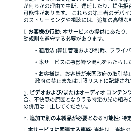
が何らかの理由で中断、遅延したり、提供拒
可能性があります。 これらの第三者のデバイ
のストリーミングや視聴には、追加の高額な
f.
お客様の行動
: 本サービスの提供にあた
動規則を遵守する必要があります。
• 適用法 (輸出管理および制裁、プライ
• 本サービスに悪影響や混乱をもたら
• お客様は、お客様が米国政府の取引
政府の禁止または制限リストに記載され
g.
ビデオおよび/またはオーディオ コンテン
合、不快感の原因となりうる特定の光の組み
の併用は中止してください。
h.
追加で別の本製品が必要となる可能性
: 
i.
本サービスに関連する連絡
: 当社は、当