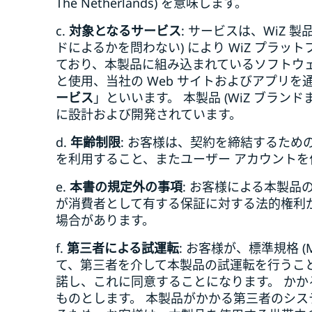
The Netherlands) を意味します。
c.
対象となるサービス
: サービスは、WiZ 製
ドによるかを問わない) により WiZ プラットフ
ており、本製品に組み込まれているソフトウ
と使用、当社の Web サイトおよびアプリ
ービス
」といいます。 本製品 (WiZ ブラン
に設計および開発されています。
d.
年齢制限
: お客様は、契約を締結するた
を利用すること、またユーザー アカウント
e.
本書の規定外の事項
: お客様による本製
が消費者として有する保証に対する法的権利
場合があります。
f.
第三者による試運転
: お客様が、標準規格 (
て、第三者を介して本製品の試運転を行うこと
諾し、これに同意することになります。 か
ものとします。 本製品がかかる第三者のシス