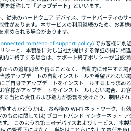
変更を総称して「
アップデート
」といいます。
より、従来のハードウェア デバイス、サードパーティの
能性があります。本サービスの利用継続のため、お客様
更を求められる場合があります。
connected.com/end-of-support-policy
) でお客様に
ポリシーと、本製品に対し当社が提供する保証の間に相
間内に終了する場合は、サポート終了ポリシーが当該
客様からの追加同意を得ることなく、自動的に発生する場
が当該アップデートの自動インストールを希望されない
様にご自身でアップデートをインストールするよう求め
お客様がアップデートをインストールしない場合、お客様
する当社の責任および能力が影響を受けたり、制限され
機能するかどうかは、お客様の Wi-Fi ネットワーク、有
定のものに関しては) ブロードバンド インターネット
ます。 このような第三者デバイスおよびサービス、本製
nify の管理下にはなく、当社はこれらに対して責任を