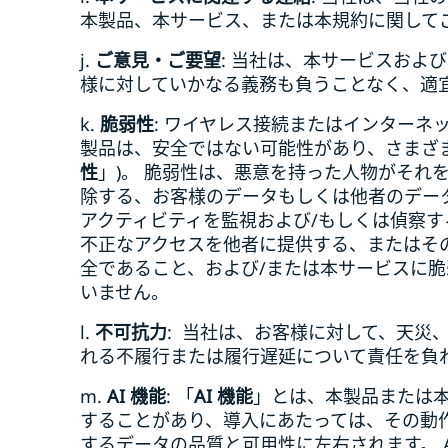
本製品、本サービス、または本規約に関して
j.
ご意見・ご要望
: 当社は、本サービスおよ
様に対していかなる義務も負うことなく、適
k.
脆弱性
: ワイヤレス接続またはインターネ
製品は、安全ではない可能性があり、さまざ
性
」)。 脆弱性は、悪意を持った人物がそ
除する、お客様のデータもしくは他者のデー
アクティビティを監視および/もしくは偵察
不正なアクセスを他者に提供する、またはそ
全であること、および/または本サービスに
いません。
l.
不可抗力
: 当社は、お客様に対して、天
れる不履行または履行遅延について責任を負
m.
AI 機能
: 「
AI 機能
」とは、本製品または本
することがあり、導入にあたっては、その動作
するデータの品質と可用性に左右されます。 