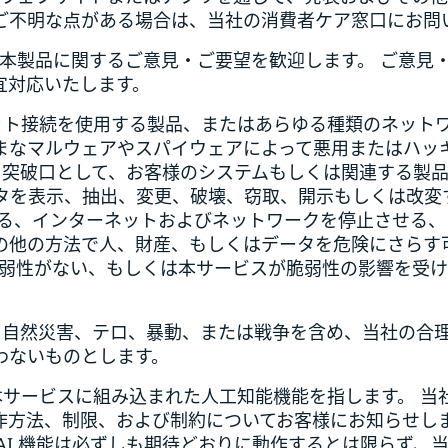
ご不明な点がある場合は、当社の消費者ケア窓口にお問
び本製品に関するご意見・ご要望を歓迎します。 ご意
宜対応いたします。
ット接続を使用する製品、またはあらゆる種類のネットワー
まなマルウェアやスパイウェアによって悪用またはハッキ
れを突破口として、お客様のシステムもしくは関連する製
タを表示、抽出、変更、破壊、窃取、開示もしくは改変
する、インターネットおよびネットワークを停止させる
の他の方法で人、財産、もしくはデータを危険にさらす
脆弱性がない、もしくは本サービスが脆弱性の影響を受
災、自然災害、テロ、暴動、または戦争を含め、当社の合
わないものとします。
サービスに組み込まれた人工知能機能を指します。 当社
方法、制限、および制約についてお客様にお知らせします
AI 機能は必ずしも期待どおりに動作するとは限らず、