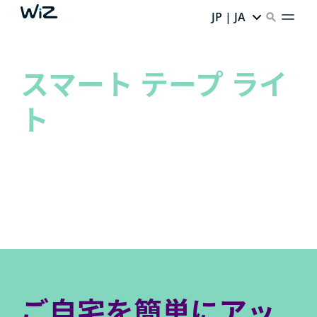
JP | JA
スマート テープ ライ
ト
空間を新たなレベルに引き上げ、内なるアーティスト
を開放しましょう!
想像しよう。 創造しよう。 WiZでやってみよう。
ご自宅を簡単にアッ