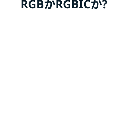
RGBかRGBICか?