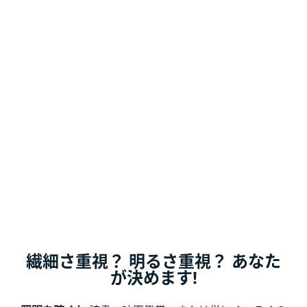
繊細さ重視？ 明るさ重視？ あなた
が決めます!