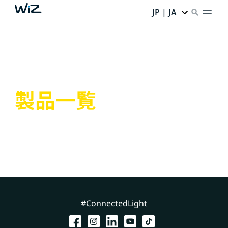
JP | JA
製品一覧
#ConnectedLight