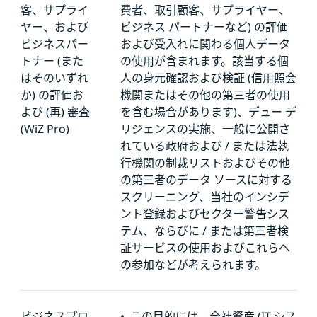
客、サプライ
費者、取引顧客、サプライヤー、
ヤー、および
ビジネス パートナーなど) の評価
ビジネスパー
および受入れに関わる個人データ
トナー (また
の使用が含まれます。該当する個
はそのいずれ
人の身元確認および検証 (信用照会
か) の評価お
機関またはその他の第三者の使用
よび (再) 審査
を含む場合があります)、デュー デ
(WiZ Pro)
リジェンスの実施、一般に公開さ
れている政府および / または法執
行機関の制裁リストおよびその他
の第三者のデータ ソースに対する
スクリーニング、当社のインシデ
ント登録およびセクター警告シス
テム、ならびに / または第三者検
証サービスの使用およびこれらへ
の参加などが考えられます。
ビジネスプロ
•
この目的には、会社資産 (IT シス