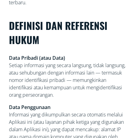
terbaru.
DEFINISI DAN REFERENSI
HUKUM
Data Pribadi (atau Data)
Setiap informasi yang secara langsung, tidak langsung,
atau sehubungan dengan informasi lain — termasuk
nomor identifikasi pribadi — memungkinkan
identifikasi atau kemampuan untuk mengidentifikasi
orang perseorangan.
Data Penggunaan
Informasi yang dikumpulkan secara otomatis melalui
Aplikasi ini (atau layanan pihak ketiga yang digunakan
dalam Aplikasi ini), yang dapat mencakup: alamat IP
atau nama domain komputer yang digunakan oleh