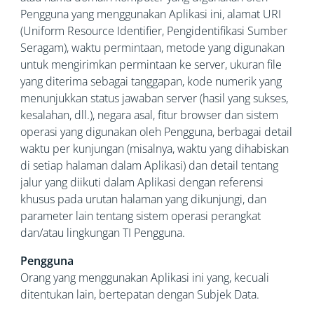
Pengguna yang menggunakan Aplikasi ini, alamat URI
(Uniform Resource Identifier, Pengidentifikasi Sumber
Seragam), waktu permintaan, metode yang digunakan
untuk mengirimkan permintaan ke server, ukuran file
yang diterima sebagai tanggapan, kode numerik yang
menunjukkan status jawaban server (hasil yang sukses,
kesalahan, dll.), negara asal, fitur browser dan sistem
operasi yang digunakan oleh Pengguna, berbagai detail
waktu per kunjungan (misalnya, waktu yang dihabiskan
di setiap halaman dalam Aplikasi) dan detail tentang
jalur yang diikuti dalam Aplikasi dengan referensi
khusus pada urutan halaman yang dikunjungi, dan
parameter lain tentang sistem operasi perangkat
dan/atau lingkungan TI Pengguna.
Pengguna
Orang yang menggunakan Aplikasi ini yang, kecuali
ditentukan lain, bertepatan dengan Subjek Data.