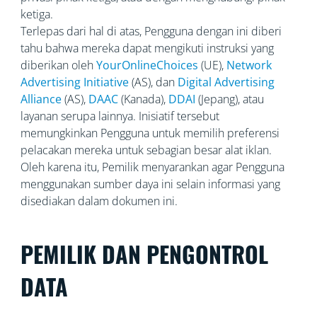
ketiga.
Terlepas dari hal di atas, Pengguna dengan ini diberi
tahu bahwa mereka dapat mengikuti instruksi yang
diberikan oleh
YourOnlineChoices
(UE),
Network
Advertising Initiative
(AS), dan
Digital Advertising
Alliance
(AS),
DAAC
(Kanada),
DDAI
(Jepang), atau
layanan serupa lainnya. Inisiatif tersebut
memungkinkan Pengguna untuk memilih preferensi
pelacakan mereka untuk sebagian besar alat iklan.
Oleh karena itu, Pemilik menyarankan agar Pengguna
menggunakan sumber daya ini selain informasi yang
disediakan dalam dokumen ini.
PEMILIK DAN PENGONTROL
DATA