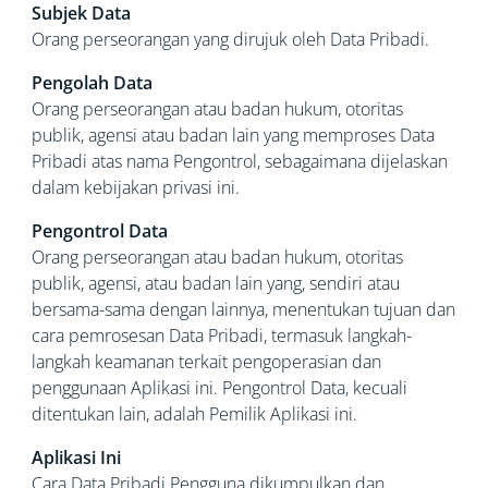
Subjek Data
Orang perseorangan yang dirujuk oleh Data Pribadi.
Pengolah Data
Orang perseorangan atau badan hukum, otoritas
publik, agensi atau badan lain yang memproses Data
Pribadi atas nama Pengontrol, sebagaimana dijelaskan
dalam kebijakan privasi ini.
Pengontrol Data
Orang perseorangan atau badan hukum, otoritas
publik, agensi, atau badan lain yang, sendiri atau
bersama-sama dengan lainnya, menentukan tujuan dan
cara pemrosesan Data Pribadi, termasuk langkah-
langkah keamanan terkait pengoperasian dan
penggunaan Aplikasi ini. Pengontrol Data, kecuali
ditentukan lain, adalah Pemilik Aplikasi ini.
Aplikasi Ini
Cara Data Pribadi Pengguna dikumpulkan dan