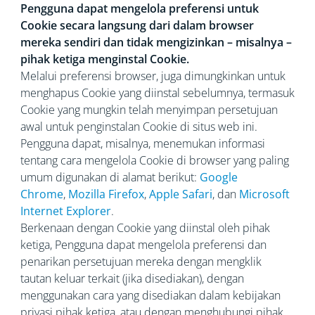
Pengguna dapat mengelola preferensi untuk
Cookie secara langsung dari dalam browser
mereka sendiri dan tidak mengizinkan – misalnya –
pihak ketiga menginstal Cookie.
Melalui preferensi browser, juga dimungkinkan untuk
menghapus Cookie yang diinstal sebelumnya, termasuk
Cookie yang mungkin telah menyimpan persetujuan
awal untuk penginstalan Cookie di situs web ini.
Pengguna dapat, misalnya, menemukan informasi
tentang cara mengelola Cookie di browser yang paling
umum digunakan di alamat berikut:
Google
Chrome
,
Mozilla Firefox
,
Apple Safari
, dan
Microsoft
Internet Explorer
.
Berkenaan dengan Cookie yang diinstal oleh pihak
ketiga, Pengguna dapat mengelola preferensi dan
penarikan persetujuan mereka dengan mengklik
tautan keluar terkait (jika disediakan), dengan
menggunakan cara yang disediakan dalam kebijakan
privasi pihak ketiga, atau dengan menghubungi pihak