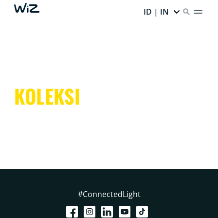
ID | IN
KOLEKSI
#ConnectedLight