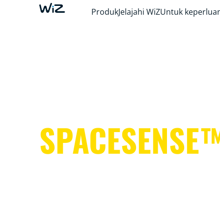
Produk
Jelajahi WiZ
Untuk keperluan
SPACESENSE
Lampu pintar yang membantu menjaga tan
tetap bebas melakukan hal-hal yang lebih pe
It's simple. It's SpaceSense™. It's WiZ.