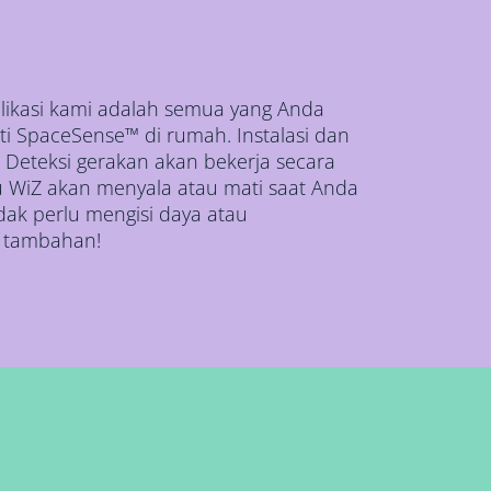
plikasi kami adalah semua yang Anda
i SpaceSense™ di rumah. Instalasi dan
Deteksi gerakan akan bekerja secara
u WiZ akan menyala atau mati saat Anda
dak perlu mengisi daya atau
 tambahan!