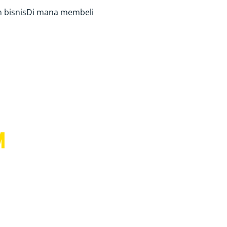
 bisnis
Di mana membeli
™
gan Anda
nting.